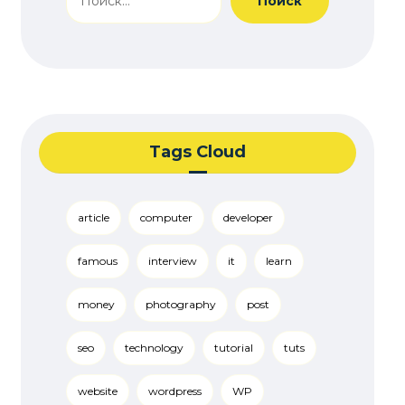
Поиск
Tags Cloud
article
computer
developer
famous
interview
it
learn
money
photography
post
seo
technology
tutorial
tuts
website
wordpress
WP