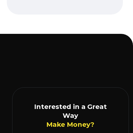
Interested in a Great
Way
Make Money?