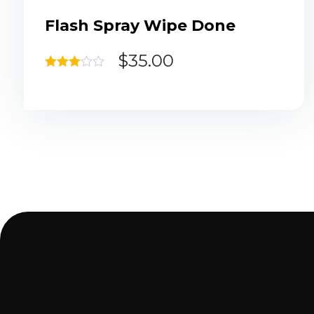
Flash Spray Wipe Done
$
35.00
Rated
3.00
out of 5